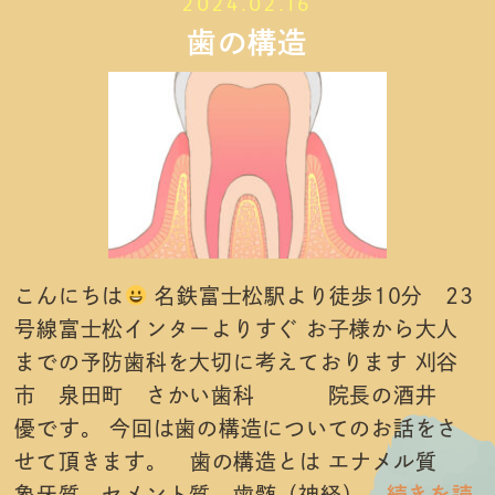
2024.02.16
歯の構造
こんにちは
名鉄富士松駅より徒歩10分 23
号線富士松インターよりすぐ お子様から大人
までの予防歯科を大切に考えております 刈谷
市 泉田町 さかい歯科 院長の酒井
優です。 今回は歯の構造についてのお話をさ
せて頂きます。 歯の構造とは エナメル質
象牙質 セメント質 歯髄（神経）
...続きを読